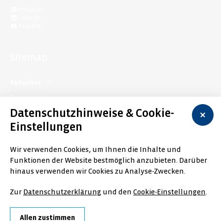
Instagram
LinkedIn
Youtube
Sitemap
Aktuelles
Karriere
Datenschutzhinweise & Cookie-
Trinkwasser
Einstellungen
Abwasser
Unternehmen
Wir verwenden Cookies, um Ihnen die Inhalte und
Funktionen der Website bestmöglich anzubieten. Darüber
Formularservice
hinaus verwenden wir Cookies zu Analyse-Zwecken.
Impressum
Datenschutz
Bankverbindung
Zur
Datenschutzerklärung
und den
Cookie-Einstellungen
.
AGB
Cookie-Einstellungen
Selbstauskunft von Ingenieurbüros
Allen zustimmen