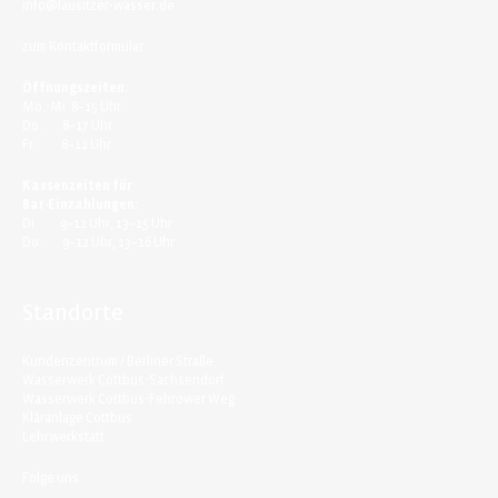
info@lausitzer-wasser.de
zum
Kontaktformular
Öffnungszeiten:
Mo.-Mi. 8–15 Uhr
Do. 8–17 Uhr
Fr. 8–12 Uhr
Kassenzeiten für
Bar-Einzahlungen:
Di. 9–12 Uhr, 13–15 Uhr
Do. 9–12 Uhr, 13–16 Uhr
Standorte
Kundenzentrum / Berliner Straße
Wasserwerk Cottbus-Sachsendorf
Wasserwerk Cottbus-Fehrower Weg
Kläranlage Cottbus
Lehrwerkstatt
Folge uns