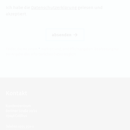
Ich habe die
Datenschutzerklärung
gelesen und
akzeptiert.
absenden
Felder, die mit einem
*
markiert sind, sind Pflichtangaben. Bearbeitung nur
bei Angabe aller erforderlichen Daten möglich!
Kontakt
Kundenzentrum:
Berliner Straße 20/21
03046 Cottbus
Telefon 0355 350-0