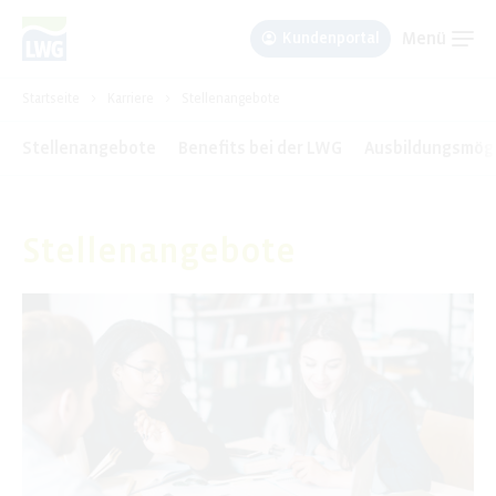
Menü
Kundenportal
Um Einstellungen zur Barrierefreiheit
Startseite
>
Karriere
>
Stellenangebote
vornehmen zu können wird die Berechtigung
für
funktionale Cookies
in den Cookie-
Stellenangebote
Benefits bei der LWG
Ausbildungsmögl
Einstellungen benötigt.
Cookie-Einstellungen
Stellenangebote