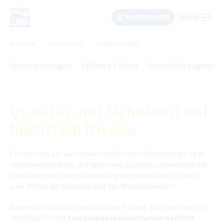
Menü
Kundenportal
Um Einstellungen zur Barrierefreiheit
Startseite
>
Unternehmen
>
Zertifizierungen
vornehmen zu können wird die Berechtigung
für
funktionale Cookies
in den Cookie-
Dienstleistungen
Zahlen & Fakten
Soziales Engagemen
Einstellungen benötigt.
Cookie-Einstellungen
Qualität und Sicherheit auf
höchstem Niveau
Für die LWG als wasserwirtschaftlicher Dienstleister ist es
selbstverständlich, in Fragen von Qualität, Umweltschutz
und Arbeitssicherheit absolut gesetzeskonform zu sein –
zum Wohle der Kunden und der Mitarbeitenden.
Besonders stolz sind wir darüber hinaus, dass wir über ein
Zertifikat für das
Energiemanagementsystem nach ISO