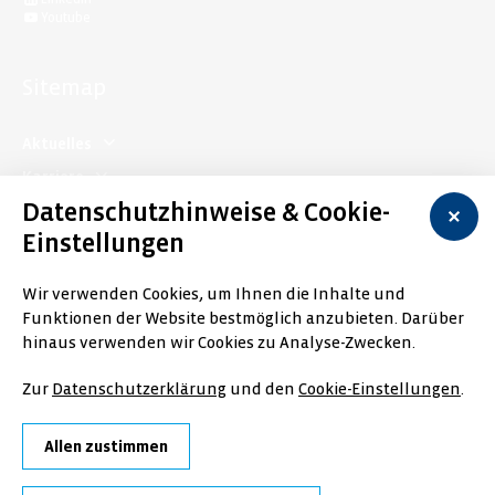
Youtube
Sitemap
Aktuelles
Karriere
Datenschutzhinweise & Cookie-
Trinkwasser
Einstellungen
Abwasser
Unternehmen
Wir verwenden Cookies, um Ihnen die Inhalte und
Funktionen der Website bestmöglich anzubieten. Darüber
Formularservice
hinaus verwenden wir Cookies zu Analyse-Zwecken.
Impressum
Datenschutz
Bankverbindung
Zur
Datenschutzerklärung
und den
Cookie-Einstellungen
.
AGB
Cookie-Einstellungen
Selbstauskunft von Ingenieurbüros
Allen zustimmen
Partnerlogin