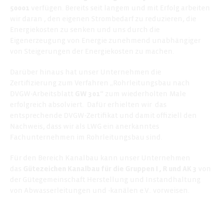
50001
verfügen. Bereits seit langem und mit Erfolg arbeiten
wir daran , den eigenen Strombedarf zu reduzieren, die
Energiekosten zu senken und uns durch die
Eigenerzeugung von Energie zunehmend unabhängiger
von Steigerungen der Energiekosten zu machen.
Darüber hinaus hat unser Unternehmen die
Zertifizierung zum Verfahren „Rohrleitungsbau nach
DVGW-Arbeitsblatt
GW 301
“ zum wiederholten Male
erfolgreich absolviert. Dafür erhielten wir das
entsprechende DVGW-Zertifikat und damit offiziell den
Nachweis, dass wir als LWG ein anerkanntes
Fachunternehmen im Rohrleitungsbau sind.
Für den Bereich Kanalbau kann unser Unternehmen
das
Gütezeichen Kanalbau für die Gruppen I , R und AK 3
von
der Gütegemeinschaft Herstellung und Instandhaltung
von Abwasserleitungen und -kanälen e.V.. vorweisen.