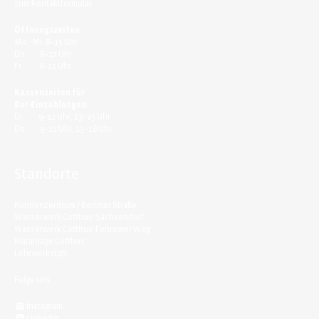
zum
Kontaktformular
Öffnungszeiten:
Mo.-Mi. 8–15 Uhr
Do. 8–17 Uhr
Fr. 8–12 Uhr
Kassenzeiten für
Bar-Einzahlungen:
Di. 9–12 Uhr, 13–15 Uhr
Do. 9–12 Uhr, 13–16 Uhr
Standorte
Kundenzentrum / Berliner Straße
Wasserwerk Cottbus-Sachsendorf
Wasserwerk Cottbus-Fehrower Weg
Kläranlage Cottbus
Lehrwerkstatt
Folge uns
Instagram
LinkedIn